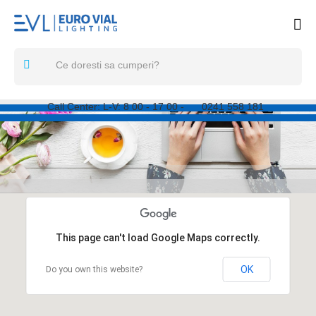
Call Center: L-V: 8
00
- 17
00
-
0241 558 181
This page can't load Google Maps correctly.
OK
Do you own this website?