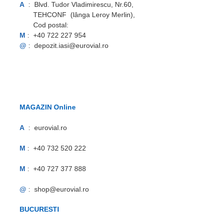
A
: Blvd. Tudor Vladimirescu, Nr.60,
TEHCONF (lânga Leroy Merlin),
Cod postal:
M
: +40 722 227 954
@
: depozit.iasi@eurovial.ro
MAGAZIN Online
A
:
eurovial.ro
M
: +40 732 520 222
M
: +40 727 377 888
@
: shop@eurovial.ro
BUCURESTI