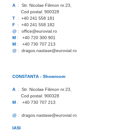
A
:
Str. Nicolae Filimon nr.23,
Cod postal: 900328
T
: +40 241 558 181
F
: +40 241 558 182
@
: office@eurovial.ro
M
: +40 720 300 901
M
: +40 730 707 213
@
: dragos.nastase@eurovial.ro
CONSTANTA - Showroom
A
:
Str. Nicolae Filimon nr.23,
Cod postal: 900328
M
: +40 730 707 213
@
: dragos.nastase@eurovial.ro
IASI